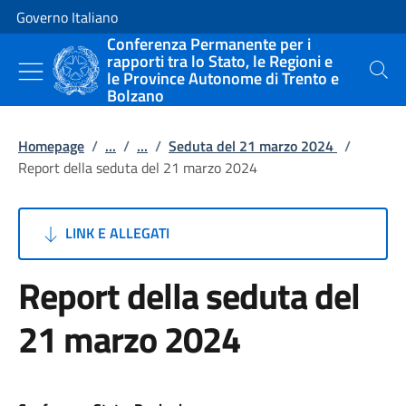
Vai al contenuto
Vai alla navigazione del sito
Governo Italiano
Conferenza Permanente per i
rapporti tra lo Stato, le Regioni e
le Province Autonome di Trento e
Cerca
Bolzano
Homepage
/
...
/
...
/
Seduta del 21 marzo 2024
/
Report della seduta del 21 marzo 2024
LINK E ALLEGATI
Report della seduta del
21 marzo 2024