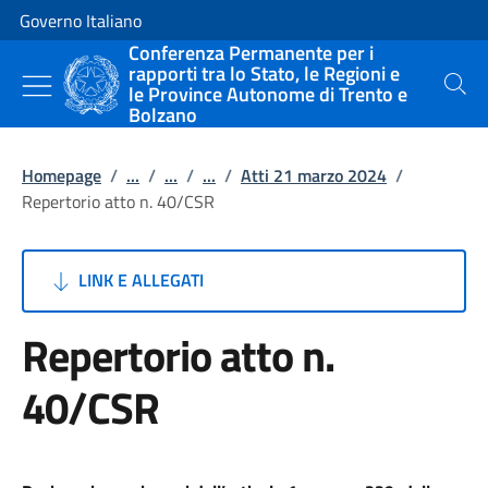
Vai al contenuto
Vai alla navigazione del sito
Governo Italiano
Conferenza Permanente per i
rapporti tra lo Stato, le Regioni e
le Province Autonome di Trento e
Cerca
Bolzano
Homepage
/
...
/
...
/
...
/
Atti 21 marzo 2024
/
Repertorio atto n. 40/CSR
LINK E ALLEGATI
Repertorio atto n.
40/CSR