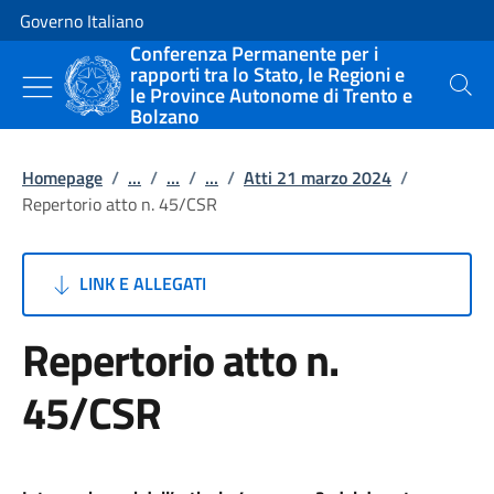
Vai al contenuto
Vai alla navigazione del sito
Governo Italiano
Conferenza Permanente per i
rapporti tra lo Stato, le Regioni e
le Province Autonome di Trento e
Cerca
Bolzano
Homepage
/
...
/
...
/
...
/
Atti 21 marzo 2024
/
Repertorio atto n. 45/CSR
LINK E ALLEGATI
Repertorio atto n.
45/CSR