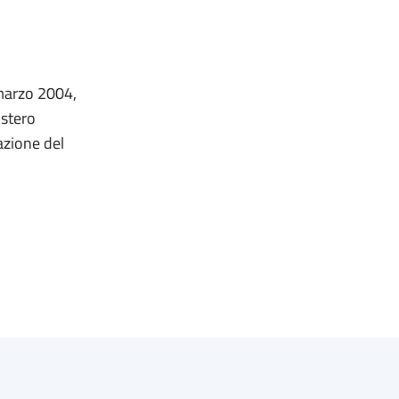
 marzo 2004,
istero
azione del