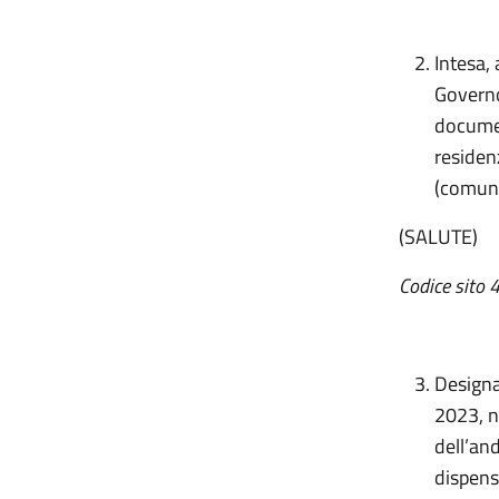
Intesa, 
Governo
documen
residen
(comuni
(SALUTE)
Codice sito
Designa
2023, n
dell’an
dispens