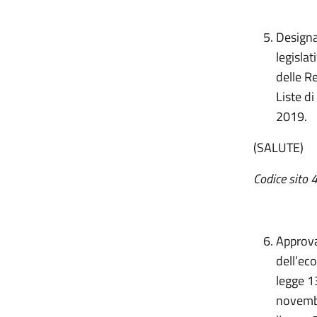
Designaz
legisla
delle R
Liste di
2019.
(SALUTE)
Codice sito 
Approva
dell’ec
legge 1
novembr