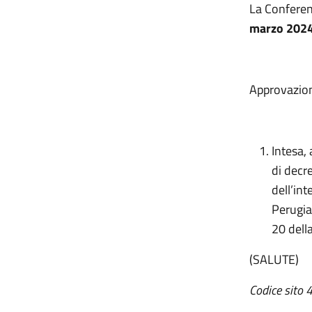
La Conferen
marzo 202
Approvazion
Intesa,
di decr
dell’in
Perugia
20 dell
(SALUTE)
Codice sito 