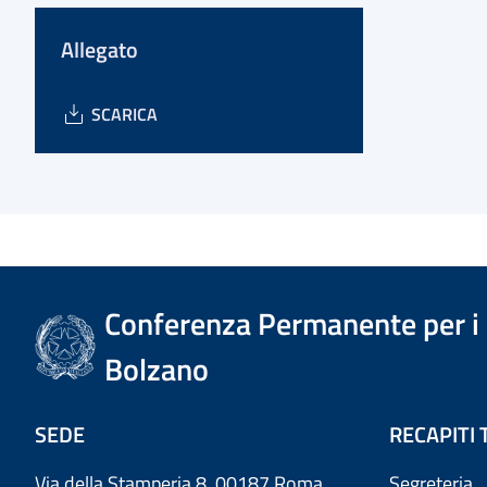
Allegato
SCARICA
Conferenza Permanente per i r
Bolzano
SEDE
RECAPITI 
Via della Stamperia 8, 00187 Roma
Segreteria