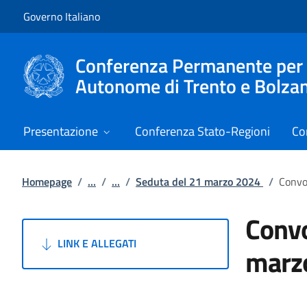
Vai al contenuto
Vai alla navigazione del sito
Governo Italiano
Conferenza Permanente per i r
Autonome di Trento e Bolza
Presentazione
Conferenza Stato-Regioni
Co
Homepage
/
...
/
...
/
Seduta del 21 marzo 2024
/
Convo
Convo
LINK E ALLEGATI
marz