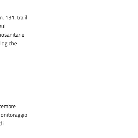
. 131, tra il
sul
iosanitarie
ologiche
icembre
monitoraggio
di