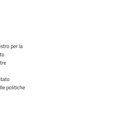
stro per la
ato
tre
itato
le politiche