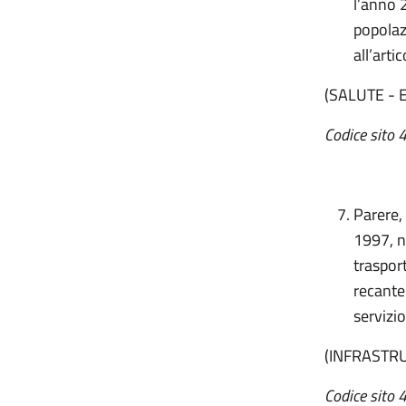
l’anno 
popolazi
all’art
(SALUTE - 
Codice sito 
Parere,
1997, n
trasport
recante 
servizio
(INFRASTR
Codice sito 