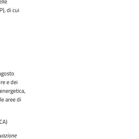
elle
), di cui
 agosto
re e dei
 energetica,
le aree di
CA)
ovazione