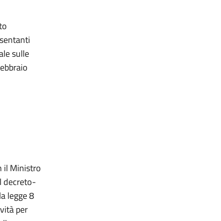
to
esentanti
le sulle
febbraio
 il Ministro
l decreto-
la legge 8
vità per