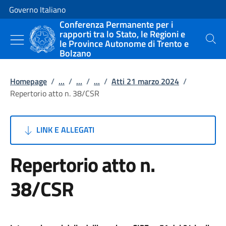
Vai al contenuto
Vai alla navigazione del sito
Governo Italiano
Conferenza Permanente per i
rapporti tra lo Stato, le Regioni e
le Province Autonome di Trento e
Cerca
Bolzano
Homepage
/
...
/
...
/
...
/
Atti 21 marzo 2024
/
Repertorio atto n. 38/CSR
LINK E ALLEGATI
Repertorio atto n.
38/CSR