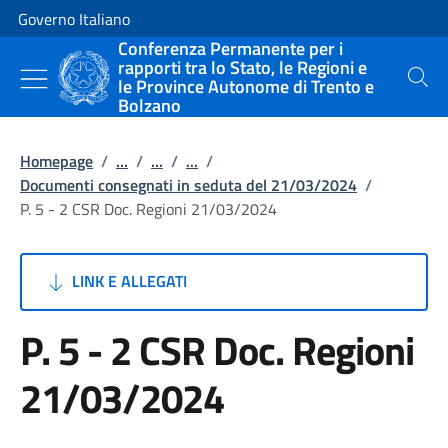
Vai al contenuto
Vai alla navigazione del sito
Governo Italiano
Conferenza Permanente per i
rapporti tra lo Stato, le Regioni e
le Province Autonome di Trento e
Cerca
Bolzano
Homepage
/
...
/
...
/
...
/
Documenti consegnati in seduta del 21/03/2024
/
P. 5 - 2 CSR Doc. Regioni 21/03/2024
LINK E ALLEGATI
P. 5 - 2 CSR Doc. Regioni
21/03/2024