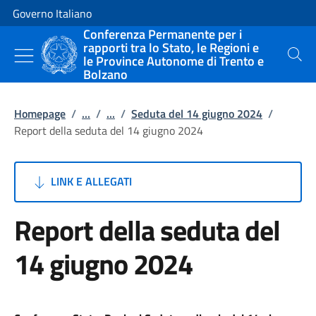
Vai al contenuto
Vai alla navigazione del sito
Governo Italiano
Conferenza Permanente per i
rapporti tra lo Stato, le Regioni e
le Province Autonome di Trento e
Cerca
Bolzano
Homepage
/
...
/
...
/
Seduta del 14 giugno 2024
/
Report della seduta del 14 giugno 2024
LINK E ALLEGATI
Report della seduta del
14 giugno 2024