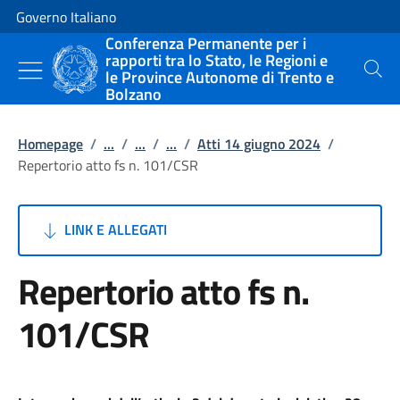
Vai al contenuto
Vai alla navigazione del sito
Governo Italiano
Conferenza Permanente per i
rapporti tra lo Stato, le Regioni e
le Province Autonome di Trento e
Cerca
Bolzano
Homepage
/
...
/
...
/
...
/
Atti 14 giugno 2024
/
Repertorio atto fs n. 101/CSR
LINK E ALLEGATI
Repertorio atto fs n.
101/CSR