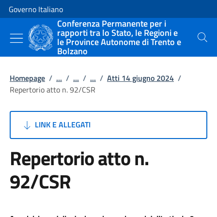
Vai al contenuto
Vai alla navigazione del sito
Governo Italiano
Conferenza Permanente per i
rapporti tra lo Stato, le Regioni e
le Province Autonome di Trento e
Cerca
Bolzano
Homepage
/
...
/
...
/
...
/
Atti 14 giugno 2024
/
Repertorio atto n. 92/CSR
LINK E ALLEGATI
Repertorio atto n.
92/CSR