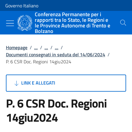
Vai al contenuto
Vai alla navigazione del sito
Governo Italiano
Conferenza Permanente per i
rapporti tra lo Stato, le Regioni e
le Province Autonome di Trento e
Cerca
Bolzano
Homepage
/
...
/
...
/
...
/
Documenti consegnati in seduta del 14/06/2024
/
P. 6 CSR Doc. Regioni 14giu2024
LINK E ALLEGATI
P. 6 CSR Doc. Regioni
14giu2024