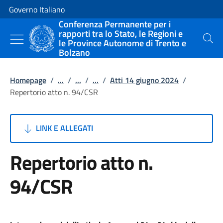
Vai al contenuto
Vai alla navigazione del sito
Governo Italiano
Conferenza Permanente per i
rapporti tra lo Stato, le Regioni e
le Province Autonome di Trento e
Cerca
Bolzano
Homepage
/
...
/
...
/
...
/
Atti 14 giugno 2024
/
Repertorio atto n. 94/CSR
LINK E ALLEGATI
Repertorio atto n.
94/CSR