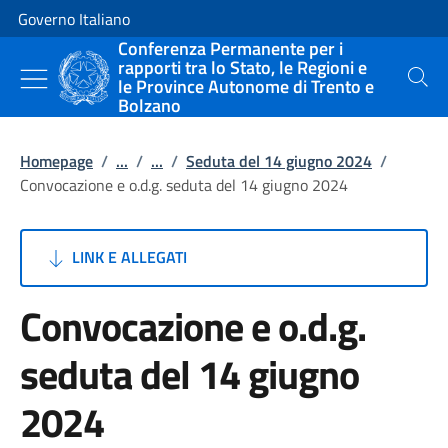
Vai al contenuto
Vai alla navigazione del sito
Governo Italiano
Conferenza Permanente per i
rapporti tra lo Stato, le Regioni e
le Province Autonome di Trento e
Cerca
Bolzano
Homepage
/
...
/
...
/
Seduta del 14 giugno 2024
/
Convocazione e o.d.g. seduta del 14 giugno 2024
LINK E ALLEGATI
Convocazione e o.d.g.
seduta del 14 giugno
2024