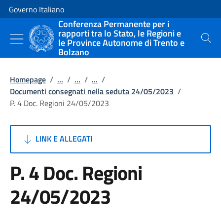
Vai al contenuto
Vai alla navigazione del sito
Governo Italiano
Conferenza Permanente per i
rapporti tra lo Stato, le Regioni e
le Province Autonome di Trento e
Cerca
Bolzano
Homepage
/
...
/
...
/
...
/
Documenti consegnati nella seduta 24/05/2023
/
P. 4 Doc. Regioni 24/05/2023
LINK E ALLEGATI
P. 4 Doc. Regioni
24/05/2023