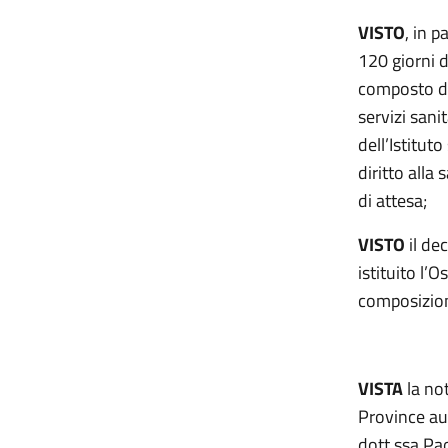
VISTO
, in p
120 giorni d
composto da 
servizi sani
dell’Istituto
diritto alla
di attesa;
VISTO
il de
istituito l’O
composizio
VISTA
la not
Province au
dott.ssa Pa