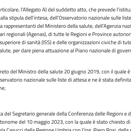
articolare, l’Allegato A) del suddetto atto, che prevede l’istit
alla stipula dell’intesa, dell’Osservatorio nazionale sulle liste
rappresentanti del Ministero della salute, dell’Agenzia nazi
tari regionali (Agenas), di tutte le Regioni e Province autono
 superiore di sanità (ISS) e delle organizzazioni civiche di tut
 salute, per dare piena attuazione al Piano nazionale di govern
creto del Ministro della salute 20 giugno 2019, con il quale è
sservatorio nazionale sulle liste di attesa e ne è stata definita
ne;
a del Segretario generale della Conferenza delle Regioni e d
tonome del 10 maggio 2023, con la quale è stato chiesto di s
ola Casucci della Regione Umbria con l’ing. Piero Rosi, dell