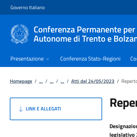
Vai al contenuto
Vai alla navigazione del sito
Governo Italiano
Conferenza Permanente per i r
Autonome di Trento e Bolza
Presentazione
Conferenza Stato-Regioni
Co
Homepage
/
...
/
...
/
...
/
Atti del 24/05/2023
/
Reperto
Reper
LINK E ALLEGATI
Designazion
legislativo