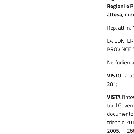
Regioni e P
attesa, di 
Rep. atti 
LA CONFERE
PROVINCE 
Nell’odiern
VISTO
l’art
281;
VISTA
l’inte
tra il Gover
documento r
triennio 201
2005, n. 266