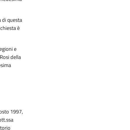
a di questa
chiesta è
egioni e
Rosi della
esima
gosto 1997,
ott.ssa
torio