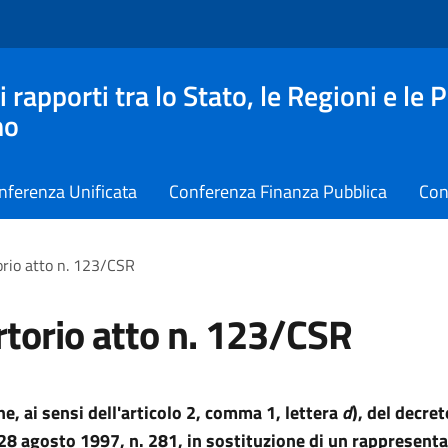
apporti tra lo Stato, le Regioni e le 
no
nferenza Unificata
Conferenza Finanza Pubblica
Con
rio atto n. 123/CSR
torio atto n. 123/CSR
e, ai sensi
dell'articolo 2, comma 1, lettera
d
), del decret
 28
agosto 1997, n. 281
,
in sostituzione di un rappresenta