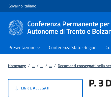
Vai al contenuto
Vai alla navigazione del sito
Governo Italiano
Conferenza Permanente per i r
Autonome di Trento e Bolza
Presentazione
Conferenza Stato-Regioni
Co
Homepage
/
...
/
...
/
...
/
Documenti consegnati nella s
P. 3 
LINK E ALLEGATI