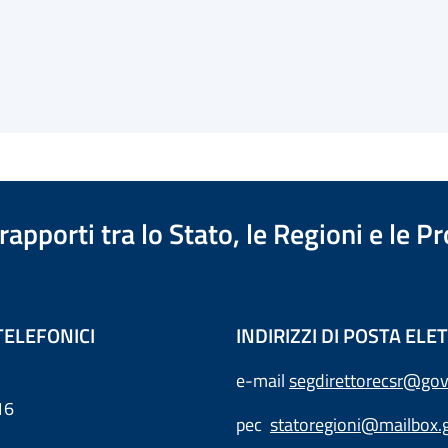
apporti tra lo Stato, le Regioni e le 
TELEFONICI
INDIRIZZI DI POSTA EL
e-mail
segdirettorecsr@gov
16
pec
statoregioni@mailbox.g