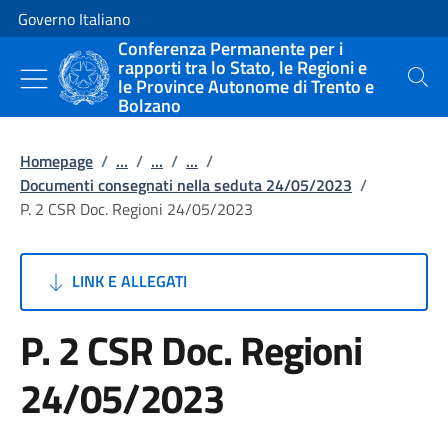
Vai al contenuto
Vai alla navigazione del sito
Governo Italiano
Conferenza Permanente per i
rapporti tra lo Stato, le Regioni e
le Province Autonome di Trento e
Cerca
Bolzano
Homepage
/
...
/
...
/
...
/
Documenti consegnati nella seduta 24/05/2023
/
P. 2 CSR Doc. Regioni 24/05/2023
LINK E ALLEGATI
P. 2 CSR Doc. Regioni
24/05/2023