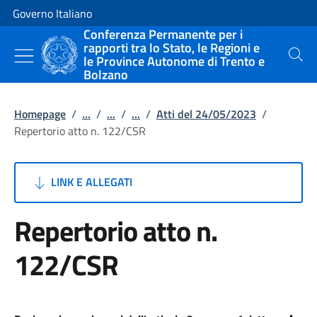
Vai al contenuto
Vai alla navigazione del sito
Governo Italiano
Conferenza Permanente per i
rapporti tra lo Stato, le Regioni e
le Province Autonome di Trento e
Cerca
Bolzano
Homepage
/
...
/
...
/
...
/
Atti del 24/05/2023
/
Repertorio atto n. 122/CSR
LINK E ALLEGATI
Repertorio atto n.
122/CSR