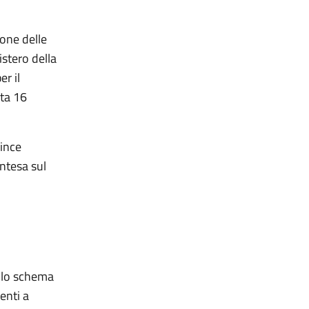
ione delle
istero della
er il
ata 16
vince
ntesa sul
ullo schema
enti a