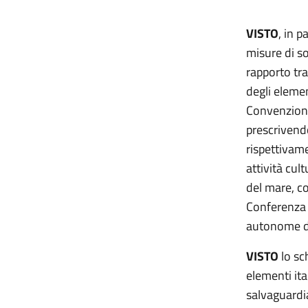
VISTO
, in p
misure di s
rapporto tra 
degli elemen
Convenzione
prescrivendo
rispettivame
attività cult
del mare, co
Conferenza p
autonome di
VISTO
lo sc
elementi ita
salvaguardia