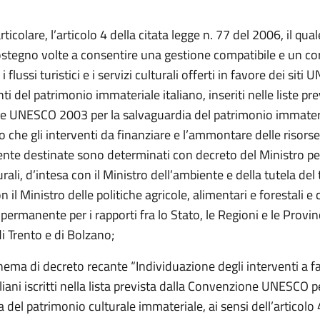
articolare, l’articolo 4 della citata legge n. 77 del 2006, il qu
ostegno volte a consentire una gestione compatibile e un co
i flussi turistici e i servizi culturali offerti in favore dei siti
ti del patrimonio immateriale italiano, inseriti nelle liste pre
 UNESCO 2003 per la salvaguardia del patrimonio immateri
 che gli interventi da finanziare e l’ammontare delle risorse
nte destinate sono determinati con decreto del Ministro per 
urali, d’intesa con il Ministro dell’ambiente e della tutela del 
n il Ministro delle politiche agricole, alimentari e forestali e 
ermanente per i rapporti fra lo Stato, le Regioni e le Provi
 Trento e di Bolzano;
hema di decreto recante “Individuazione degli interventi a f
liani iscritti nella lista prevista dalla Convenzione UNESCO p
 del patrimonio culturale immateriale, ai sensi dell’articol