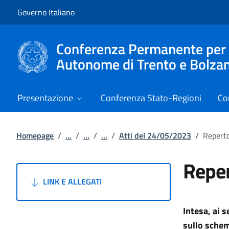
Vai al contenuto
Vai alla navigazione del sito
Governo Italiano
Conferenza Permanente per i r
Autonome di Trento e Bolza
Presentazione
Conferenza Stato-Regioni
Co
Homepage
/
...
/
...
/
...
/
Atti del 24/05/2023
/
Reperto
Reper
LINK E ALLEGATI
Intesa, ai 
sullo schem