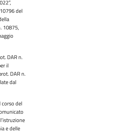
2022”,
. 10796 del
della
n. 10875,
maggio
rot. DAR n.
r il
prot. DAR n.
late dal
l corso del
 comunicato
l’istruzione
ia e delle