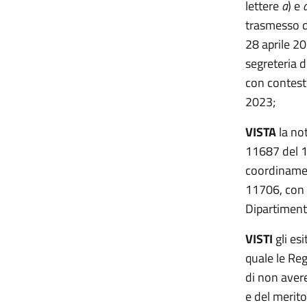
lettere
a
) e
trasmesso da
28 aprile 20
segreteria 
con contest
2023;
VISTA
la not
11687 del 1
coordinamen
11706, con 
Dipartiment
VISTI
gli es
quale le Re
di non avere
e del merito