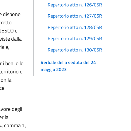
Repertorio atto n. 126/CSR
ale dispone
Repertorio atto n. 127/CSR
rretto
Repertorio atto n. 128/CSR
 UNESCO e
viste dalla
Repertorio atto n. 129/CSR
ale,
Repertorio atto n. 130/CSR
Verbale della seduta del 24
i beni e le
maggio 2023
territorio e
con la
nce
avore degli
er la
o 4, comma 1,