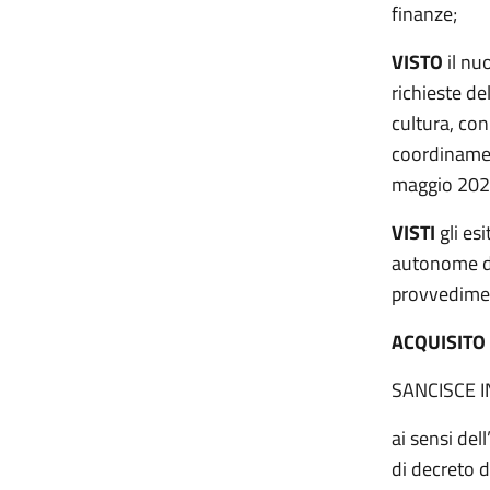
finanze;
VISTO
il nu
richieste de
cultura, con
coordinament
maggio 2023
VISTI
gli es
autonome di
provvedime
ACQUISITO
SANCISCE 
ai sensi del
di decreto d