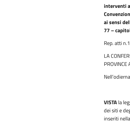
interventi a
Convenzione
ai sensi de
77 – capito
Rep. atti n
LA CONFERE
PROVINCE 
Nell’odiern
VISTA
la le
dei siti e d
inseriti nel