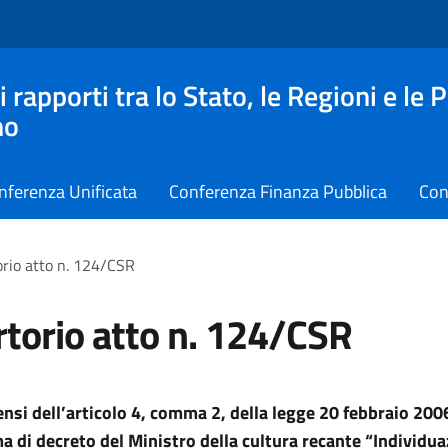
apporti tra lo Stato, le Regioni e le 
no
nferenza Unificata
Conferenza Finanza Pubblica
Con
rio atto n. 124/CSR
torio atto n. 124/CSR
sensi dell’articolo 4, comma 2, della legge 20 febbraio 2006
a di decreto del Ministro della cultura recante “Individua