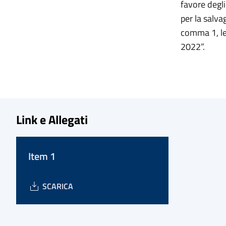
favore degli
per la salva
comma 1, l
2022”.
Link e Allegati
Item 1
SCARICA