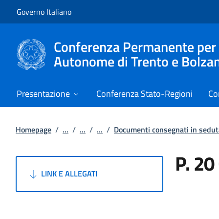
Vai al contenuto
Vai alla navigazione del sito
Governo Italiano
Conferenza Permanente per i r
Autonome di Trento e Bolza
Presentazione
Conferenza Stato-Regioni
Co
Homepage
/
...
/
...
/
...
/
Documenti consegnati in sedut
P. 20
LINK E ALLEGATI