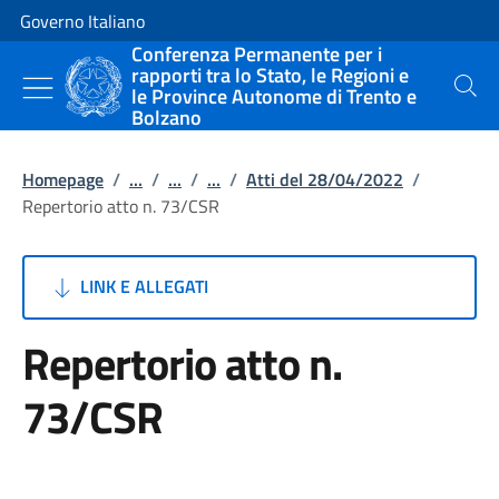
Vai al contenuto
Vai alla navigazione del sito
Governo Italiano
Conferenza Permanente per i
rapporti tra lo Stato, le Regioni e
le Province Autonome di Trento e
Cerca
Bolzano
Homepage
/
...
/
...
/
...
/
Atti del 28/04/2022
/
Repertorio atto n. 73/CSR
LINK E ALLEGATI
Repertorio atto n.
73/CSR