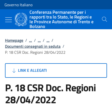
Vai al contenuto
Vai alla navigazione del sito
Governo Italiano
Conferenza Permanente per i
rapporti tra lo Stato, le Regioni e
le Province Autonome di Trento e
Cerca
Bolzano
Homepage
/
...
/
...
/
...
/
Documenti consegnati in seduta
/
P. 18 CSR Doc. Regioni 28/04/2022
LINK E ALLEGATI
P. 18 CSR Doc. Regioni
28/04/2022