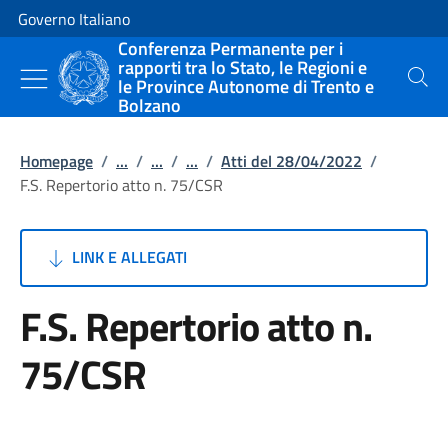
Vai al contenuto
Vai alla navigazione del sito
Governo Italiano
Conferenza Permanente per i
rapporti tra lo Stato, le Regioni e
le Province Autonome di Trento e
Cerca
Bolzano
Homepage
/
...
/
...
/
...
/
Atti del 28/04/2022
/
F.S. Repertorio atto n. 75/CSR
LINK E ALLEGATI
F.S. Repertorio atto n.
75/CSR