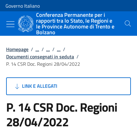
Vai al contenuto
Vai alla navigazione del sito
Governo Italiano
Conferenza Permanente per i
rapporti tra lo Stato, le Regioni e
le Province Autonome di Trento e
Cerca
Bolzano
Homepage
/
...
/
...
/
...
/
Documenti consegnati in seduta
/
P. 14 CSR Doc. Regioni 28/04/2022
LINK E ALLEGATI
P. 14 CSR Doc. Regioni
28/04/2022