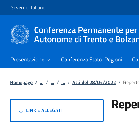
Vai al contenuto
Vai alla navigazione del sito
Governo Italiano
Conferenza Permanente per i r
Autonome di Trento e Bolza
Presentazione
Conferenza Stato-Regioni
Co
Homepage
/
...
/
...
/
...
/
Atti del 28/04/2022
/
Reperto
Reper
LINK E ALLEGATI