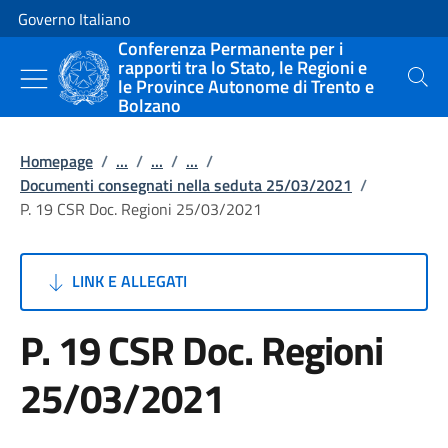
Vai al contenuto
Vai alla navigazione del sito
Governo Italiano
Conferenza Permanente per i
rapporti tra lo Stato, le Regioni e
le Province Autonome di Trento e
Cerca
Bolzano
Homepage
/
...
/
...
/
...
/
Documenti consegnati nella seduta 25/03/2021
/
P. 19 CSR Doc. Regioni 25/03/2021
LINK E ALLEGATI
P. 19 CSR Doc. Regioni
25/03/2021