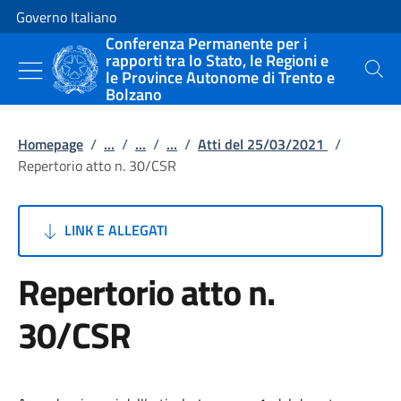
Vai al contenuto
Vai alla navigazione del sito
Governo Italiano
Conferenza Permanente per i
rapporti tra lo Stato, le Regioni e
le Province Autonome di Trento e
Cerca
Bolzano
Homepage
/
...
/
...
/
...
/
Atti del 25/03/2021
/
Repertorio atto n. 30/CSR
LINK E ALLEGATI
Repertorio atto n.
30/CSR