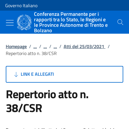
Vai al contenuto
Vai alla navigazione del sito
Governo Italiano
Conferenza Permanente per i
rapporti tra lo Stato, le Regioni e
le Province Autonome di Trento e
Cerca
Bolzano
Homepage
/
...
/
...
/
...
/
Atti del 25/03/2021
/
Repertorio atto n. 38/CSR
LINK E ALLEGATI
Repertorio atto n.
38/CSR