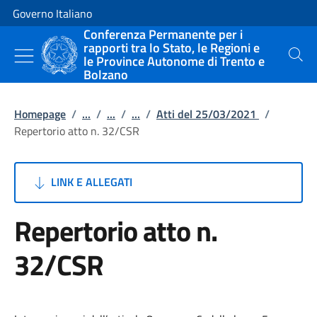
Vai al contenuto
Vai alla navigazione del sito
Governo Italiano
Conferenza Permanente per i
rapporti tra lo Stato, le Regioni e
le Province Autonome di Trento e
Cerca
Bolzano
Homepage
/
...
/
...
/
...
/
Atti del 25/03/2021
/
Repertorio atto n. 32/CSR
LINK E ALLEGATI
Repertorio atto n.
32/CSR