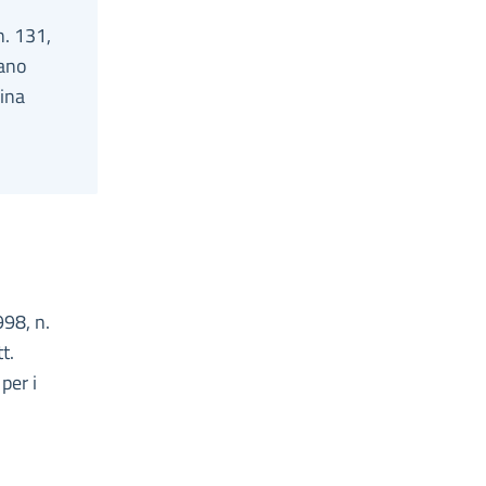
n. 131,
zano
gina
998, n.
t.
per i