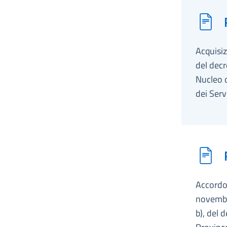
Acquisiz
del decr
Nucleo d
dei Serv
Accordo,
novembre
b), del 