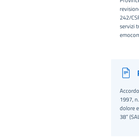
Provinc
revision
242/CSR)
servizi 
emocompo
Accordo,
1997, n.
dolore e
38” (SA