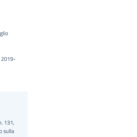
glio
à 2019-
n. 131,
o sulla