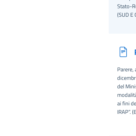
Stato-Re
(SUD E
Parere, 
dicembre
del Mini
modalità
ai fini 
IRAP”. 