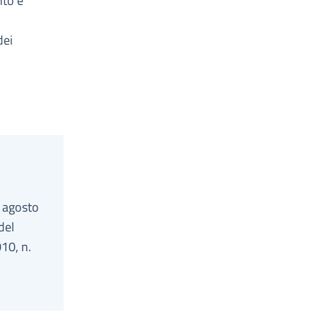
nto e
dei
8 agosto
del
010, n.