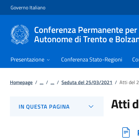
Vai al contenuto
Vai alla navigazione del sito
Governo Italiano
Conferenza Permanente per i r
Autonome di Trento e Bolza
Presentazione
Conferenza Stato-Regioni
Co
Homepage
/
...
/
...
/
Seduta del 25/03/2021
/
Atti del
Atti 
IN QUESTA PAGINA