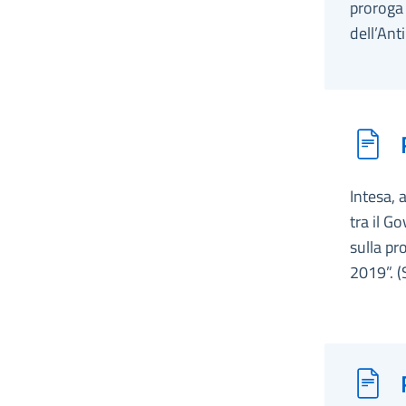
proroga
dell’An
Intesa, 
tra il G
sulla p
2019”. 