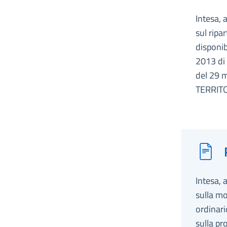
Intesa, 
sul ripa
disponib
2013 di 
del 29 
TERRIT
Intesa, 
sulla mo
ordinari
sulla pr