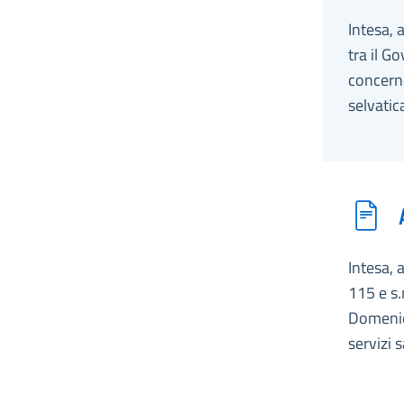
Intesa, 
tra il G
concerne
selvatic
Intesa, 
115 e s.
Domenic
servizi 