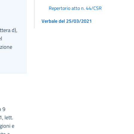
Repertorio atto n. 44/CSR
Verbale del 25/03/2021
ttera d),
l
azione
o 9
 lett.
gioni e