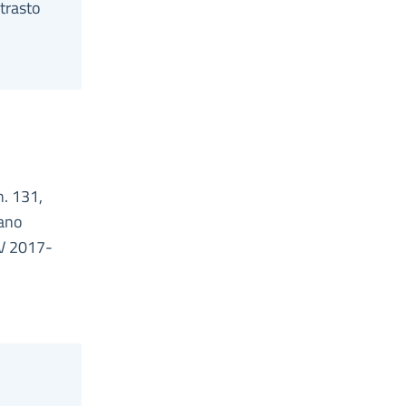
trasto
n. 131,
zano
PV 2017-