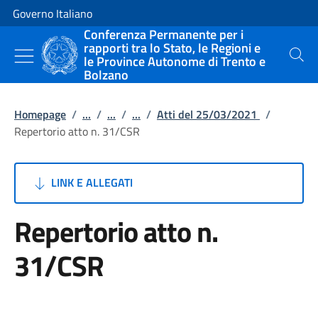
Vai al contenuto
Vai alla navigazione del sito
Governo Italiano
Conferenza Permanente per i
rapporti tra lo Stato, le Regioni e
le Province Autonome di Trento e
Cerca
Bolzano
Homepage
/
...
/
...
/
...
/
Atti del 25/03/2021
/
Repertorio atto n. 31/CSR
LINK E ALLEGATI
Repertorio atto n.
31/CSR