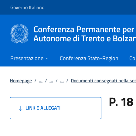
Vai al contenuto
Vai alla navigazione del sito
Governo Italiano
Conferenza Permanente per i r
Autonome di Trento e Bolza
Presentazione
Conferenza Stato-Regioni
Co
Homepage
/
...
/
...
/
...
/
Documenti consegnati nella s
P. 18
LINK E ALLEGATI