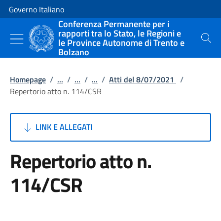
Vai al contenuto
Vai alla navigazione del sito
Governo Italiano
Conferenza Permanente per i
rapporti tra lo Stato, le Regioni e
le Province Autonome di Trento e
Cerca
Bolzano
Homepage
/
...
/
...
/
...
/
Atti del 8/07/2021
/
Repertorio atto n. 114/CSR
LINK E ALLEGATI
Repertorio atto n.
114/CSR