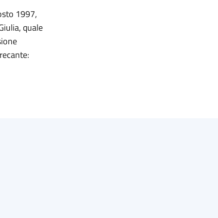
gosto 1997,
Giulia, quale
sione
 recante: