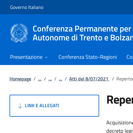
Vai al contenuto
Vai alla navigazione del sito
Governo Italiano
Conferenza Permanente per i r
Autonome di Trento e Bolza
Presentazione
Conferenza Stato-Regioni
Co
Homepage
/
...
/
...
/
...
/
Atti del 8/07/2021
/
Reperto
Reper
LINK E ALLEGATI
Acquisizione
decreto leg