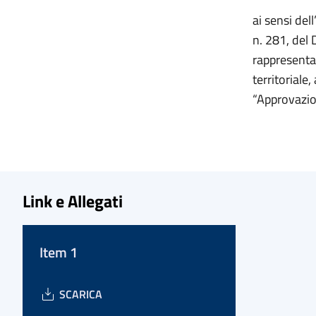
ai sensi del
n. 281, del 
rappresentan
territoriale
“Approvazion
Link e Allegati
Item 1
SCARICA