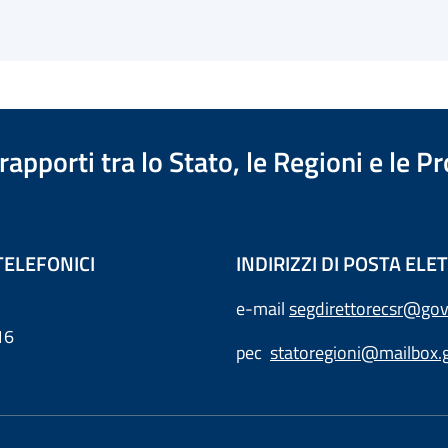
apporti tra lo Stato, le Regioni e le 
TELEFONICI
INDIRIZZI DI POSTA EL
e-mail
segdirettorecsr@gov
16
pec
statoregioni@mailbox.g