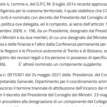
icolo 4, comma 4, del D.P.C.M. 9 luglio 2014 recante approva
Agenzia per la coesione territoriale, il quale stabilisce che il 
 conti è nominato con decreto del Presidente del Consiglio de
à politica ove delegata, ed è composto, ai sensi dell'articolo 
cembre 2009, n. 196, da un Presidente, designato dal Presid
i Ministri e da due membri, di cui uno designato dal Ministe
a e delle finanze e l'altro dalla Conferenza permanente per 
, le Regioni e le Province autonome di Trento e di Bolzano, sce
egistro dei revisori legali o tra persone in possesso di specific
alità. E’ altresì nominato un componente supplente;
ta n. 0015301 del 24 maggio 2021 della Presidenza del Con
egretariato Generale, Dipartimento per il coordinamento ammi
corso il termine triennale di attribuzione dell’incarico dei
n il decreto del Presidente del Consiglio dei Ministri 23 m
di procedere alla designazione di un componente del Collegi