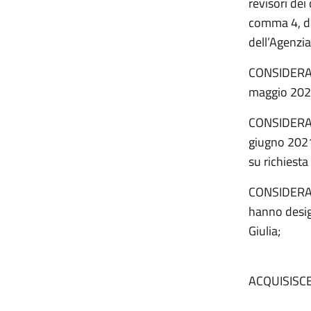
revisori dei 
comma 4, de
dell’Agenzia
CONSIDERATO
maggio 2021
CONSIDERATO
giugno 2021
su richiesta
CONSIDERATO
hanno design
Giulia;
ACQUISISC