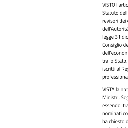
VISTO l’art
Statuto dell'
revisori dei
dell'Autorit
legge 31 di
Consiglio de
dell'economi
tra lo Stato
iscritti al R
profession
VISTA la no
Ministri, S
essendo tras
nominati co
ha chiesto 