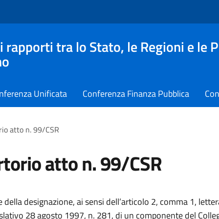
apporti tra lo Stato, le Regioni e le 
no
nferenza Unificata
Conferenza Finanza Pubblica
Con
rio atto n. 99/CSR
torio atto n. 99/CSR
 della designazione, ai sensi dell’articolo 2, comma 1, letter
islativo 28 agosto 1997, n. 281, di un componente del Colleg