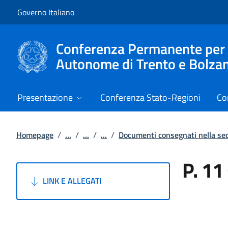
Vai al contenuto
Vai alla navigazione del sito
Governo Italiano
Conferenza Permanente per i r
Autonome di Trento e Bolza
Presentazione
Conferenza Stato-Regioni
Co
Homepage
/
...
/
...
/
...
/
Documenti consegnati nella s
P. 11
LINK E ALLEGATI