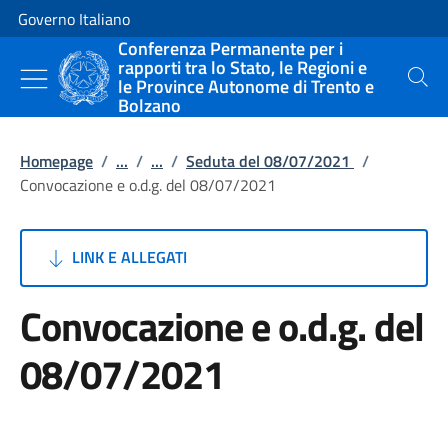
Vai al contenuto
Vai alla navigazione del sito
Governo Italiano
Conferenza Permanente per i
rapporti tra lo Stato, le Regioni e
le Province Autonome di Trento e
Cerca
Bolzano
Homepage
/
...
/
...
/
Seduta del 08/07/2021
/
Convocazione e o.d.g. del 08/07/2021
LINK E ALLEGATI
Convocazione e o.d.g. del
08/07/2021