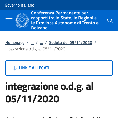
Vai al contenuto
Vai alla navigazione del sito
Governo Italiano
Conferenza Permanente per i
rapporti tra lo Stato, le Regioni e
le Province Autonome di Trento e
Cerca
Bolzano
Homepage
/
...
/
...
/
Seduta del 05/11/2020
/
integrazione o.d.g. al 05/11/2020
LINK E ALLEGATI
integrazione o.d.g. al
05/11/2020