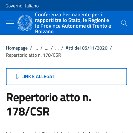
Vai al contenuto
Vai alla navigazione del sito
Governo Italiano
Conferenza Permanente per i
rapporti tra lo Stato, le Regioni e
le Province Autonome di Trento e
Cerca
Bolzano
Homepage
/
...
/
...
/
...
/
Atti del 05/11/2020
/
Repertorio atto n. 178/CSR
LINK E ALLEGATI
Repertorio atto n.
178/CSR