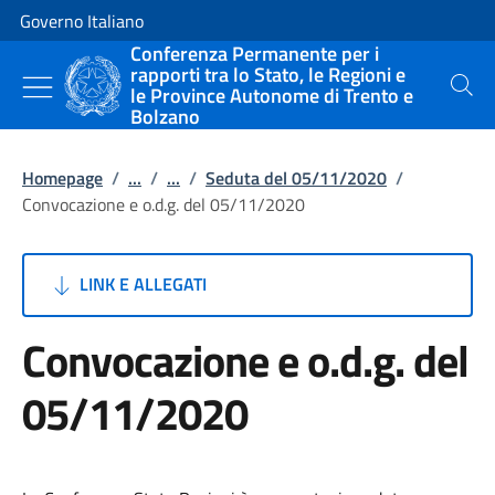
Vai al contenuto
Vai alla navigazione del sito
Governo Italiano
Conferenza Permanente per i
rapporti tra lo Stato, le Regioni e
le Province Autonome di Trento e
Cerca
Bolzano
Homepage
/
...
/
...
/
Seduta del 05/11/2020
/
Convocazione e o.d.g. del 05/11/2020
LINK E ALLEGATI
Convocazione e o.d.g. del
05/11/2020