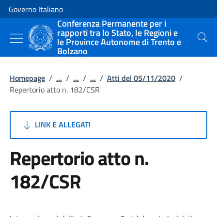
Vai al contenuto
Vai alla navigazione del sito
Governo Italiano
Conferenza Permanente per i
rapporti tra lo Stato, le Regioni e
le Province Autonome di Trento e
Cerca
Bolzano
Homepage
/
...
/
...
/
...
/
Atti del 05/11/2020
/
Repertorio atto n. 182/CSR
LINK E ALLEGATI
Repertorio atto n.
182/CSR