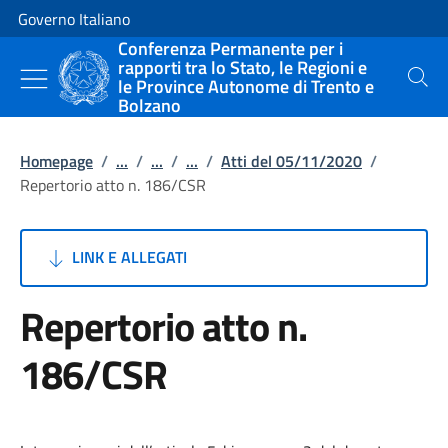
Vai al contenuto
Vai alla navigazione del sito
Governo Italiano
Conferenza Permanente per i
rapporti tra lo Stato, le Regioni e
le Province Autonome di Trento e
Cerca
Bolzano
Homepage
/
...
/
...
/
...
/
Atti del 05/11/2020
/
Repertorio atto n. 186/CSR
LINK E ALLEGATI
Repertorio atto n.
186/CSR