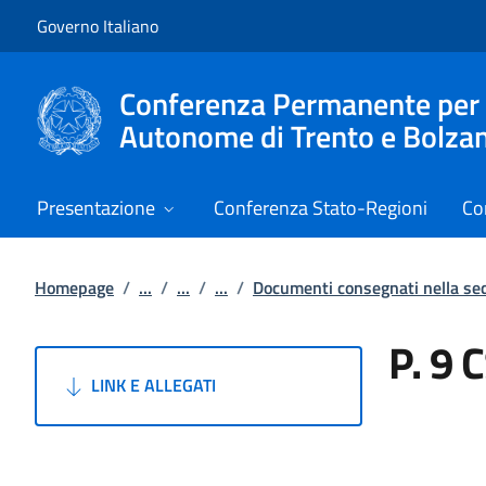
Vai al contenuto
Vai alla navigazione del sito
Governo Italiano
Conferenza Permanente per i r
Autonome di Trento e Bolza
Presentazione
Conferenza Stato-Regioni
Co
Homepage
/
...
/
...
/
...
/
Documenti consegnati nella s
P. 9 
LINK E ALLEGATI