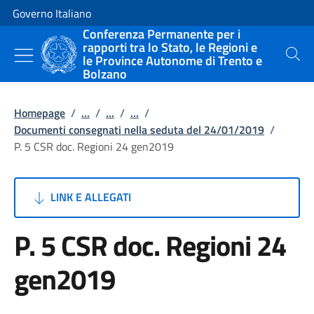
Vai al contenuto
Vai alla navigazione del sito
Governo Italiano
Conferenza Permanente per i
rapporti tra lo Stato, le Regioni e
le Province Autonome di Trento e
Cerca
Bolzano
Homepage
/
...
/
...
/
...
/
Documenti consegnati nella seduta del 24/01/2019
/
P. 5 CSR doc. Regioni 24 gen2019
LINK E ALLEGATI
P. 5 CSR doc. Regioni 24
gen2019