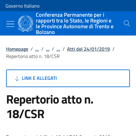
Vai al contenuto
Vai alla navigazione del sito
Governo Italiano
Conferenza Permanente per i
rapporti tra lo Stato, le Regioni e
le Province Autonome di Trento e
Cerca
Bolzano
Homepage
/
...
/
...
/
...
/
Atti del 24/01/2019
/
Repertorio atto n. 18/CSR
LINK E ALLEGATI
Repertorio atto n.
18/CSR