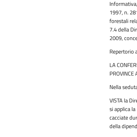
Informativa,
1997, n. 281
forestali re
7.4 della D
2009, concer
Repertorio 
LA CONFER
PROVINCE 
Nella sedut
VISTA la Dir
si applica l
cacciate dur
della dipen