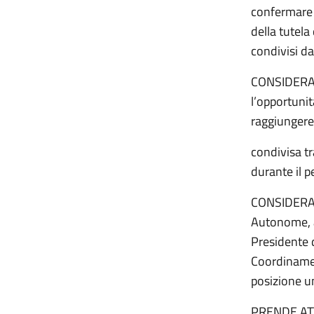
confermare 
della tutela
condivisi da
CONSIDERATO
l’opportunit
raggiungere
condivisa tr
durante il p
CONSIDERATO
Autonome, a
Presidente 
Coordinamen
posizione un
PRENDE AT