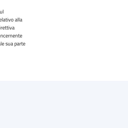
ul
lativo alla
irettiva
oncernente
ale sua parte