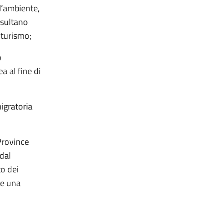
l’ambiente,
risultano
l turismo;
o
a al fine di
migratoria
Province
dal
to dei
re una