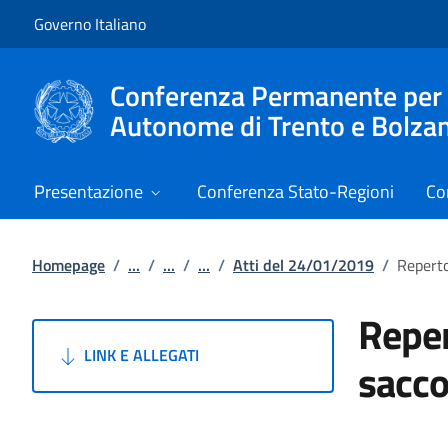
Vai al contenuto
Vai alla navigazione del sito
Governo Italiano
Conferenza Permanente per i r
Autonome di Trento e Bolza
Presentazione
Conferenza Stato-Regioni
Co
Homepage
/
...
/
...
/
...
/
Atti del 24/01/2019
/
Reperto
Reper
LINK E ALLEGATI
sacc