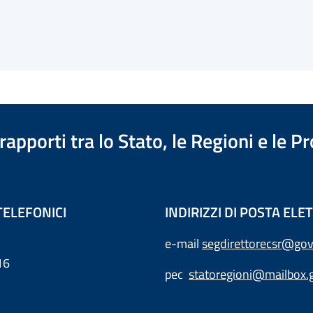
apporti tra lo Stato, le Regioni e le 
TELEFONICI
INDIRIZZI DI POSTA EL
e-mail
segdirettorecsr@gov
16
pec
statoregioni@mailbox.g