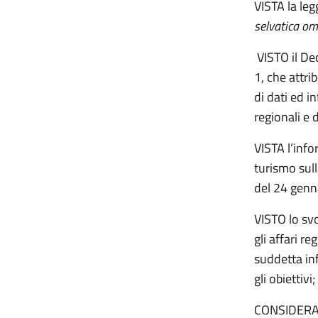
VISTA la le
selvatica om
VISTO il De
1, che attri
di dati ed i
regionali e 
VISTA l’info
turismo sul
del 24 genn
VISTO lo svo
gli affari r
suddetta in
gli obiettivi;
CONSIDERATO