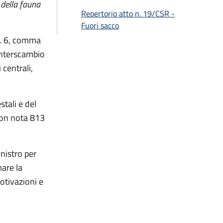
 della fauna
Repertorio atto n. 19/CSR -
Fuori sacco
rt. 6, comma
’interscambio
 centrali,
stali e del
con nota 813
nistro per
mare la
otivazioni e