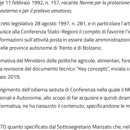
gge 11 febbraio 1992, n. 157, recante
Norme per la protezione
eoterma e per il prelievo venatorio;
creto legislativo 28 agosto 1997, n. 281, e in particolare l’a
buisce alla Conferenza Stato-Regioni il compito di favorire l
nformazioni sull’attività posta in essere dalle amministrazioni
delle province autonome di Trento e di Bolzano;
rmativa del Ministero delle politiche agricole, alimentari, fore
la revisione del documento tecnico “Key concepts”, inviata 
aio 2019;
lgimento dell’odierna seduta di Conferenza nella quale il Mi
egionali e Autonomie, allo scopo di far acquisire e quindi dira
formativa, ne ha riassunto il contenuto, specificandone le m
 quanto specificato dal Sottosegretario Manzato che, nel