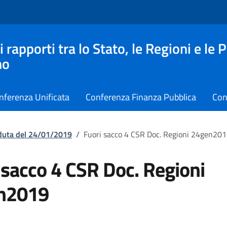
apporti tra lo Stato, le Regioni e le 
no
nferenza Unificata
Conferenza Finanza Pubblica
Con
eduta del 24/01/2019
/
Fuori sacco 4 CSR Doc. Regioni 24gen20
 sacco 4 CSR Doc. Regioni
n2019