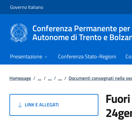
Vai al contenuto
Vai alla navigazione del sito
Governo Italiano
Conferenza Permanente per i r
Autonome di Trento e Bolza
Presentazione
Conferenza Stato-Regioni
Co
Homepage
/
...
/
...
/
...
/
Documenti consegnati nella s
Fuori
LINK E ALLEGATI
24ge