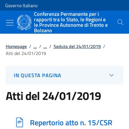
Vai al contenuto
Vai alla navigazione del sito
Governo Italiano
Conferenza Permanente per i
rapporti tra lo Stato, le Regioni e
le Province Autonome di Trento e
Cerca
Bolzano
Homepage
/
...
/
...
/
Seduta del 24/01/2019
/
Atti del 24/01/2019
IN QUESTA PAGINA
Atti del 24/01/2019
Repertorio atto n. 15/CSR