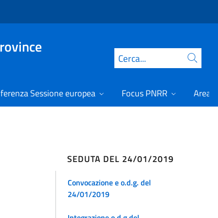
Province
Cerca
ferenza Sessione europea
Focus PNRR
Area r
SEDUTA DEL 24/01/2019
Convocazione e o.d.g. del
24/01/2019
Integrazione o.d.g del