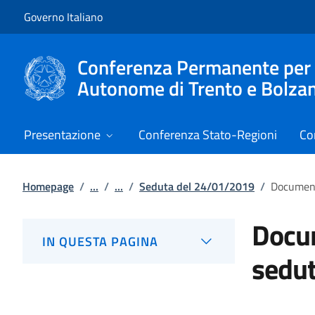
Vai al contenuto
Vai alla navigazione del sito
Governo Italiano
Conferenza Permanente per i r
Autonome di Trento e Bolza
Presentazione
Conferenza Stato-Regioni
Co
Homepage
/
...
/
...
/
Seduta del 24/01/2019
/
Document
Docum
IN QUESTA PAGINA
sedu