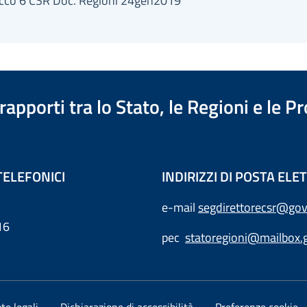
acco 6 CSR Doc. Regioni 24gen2019
apporti tra lo Stato, le Regioni e le 
TELEFONICI
INDIRIZZI DI POSTA EL
e-mail
segdirettorecsr@gov
16
pec
statoregioni@mailbox.g