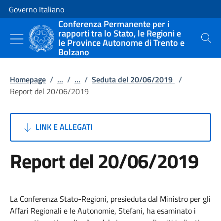
Vai al contenuto
Vai alla navigazione del sito
Governo Italiano
Conferenza Permanente per i
rapporti tra lo Stato, le Regioni e
le Province Autonome di Trento e
Cerca
Bolzano
Homepage
/
...
/
...
/
Seduta del 20/06/2019
/
Report del 20/06/2019
LINK E ALLEGATI
Report del 20/06/2019
La Conferenza Stato-Regioni, presieduta dal Ministro per gli
Affari Regionali e le Autonomie, Stefani, ha esaminato i