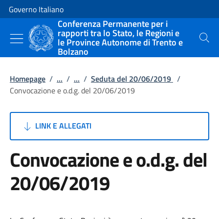
Vai al contenuto
Vai alla navigazione del sito
Governo Italiano
Conferenza Permanente per i
rapporti tra lo Stato, le Regioni e
le Province Autonome di Trento e
Cerca
Bolzano
Homepage
/
...
/
...
/
Seduta del 20/06/2019
/
Convocazione e o.d.g. del 20/06/2019
LINK E ALLEGATI
Convocazione e o.d.g. del
20/06/2019