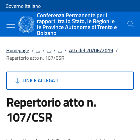
Vai al contenuto
Vai alla navigazione del sito
Governo Italiano
Conferenza Permanente per i
rapporti tra lo Stato, le Regioni e
le Province Autonome di Trento e
Cerca
Bolzano
Homepage
/
...
/
...
/
...
/
Atti del 20/06/2019
/
Repertorio atto n. 107/CSR
LINK E ALLEGATI
Repertorio atto n.
107/CSR